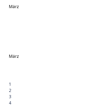
März
März
1
2
3
4