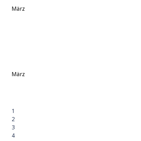
März
März
1
2
3
4